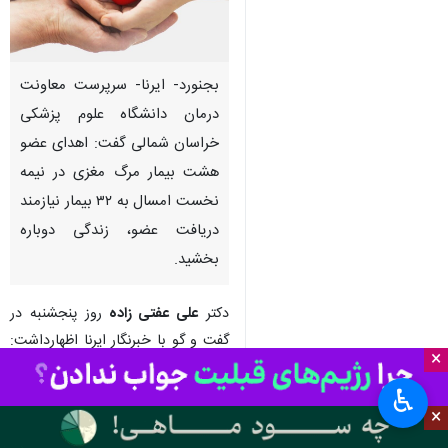
بجنورد- ایرنا- سرپرست معاونت
درمان دانشگاه علوم پزشکی
خراسان شمالی گفت: اهدای عضو
هشت بیمار مرگ مغزی در نیمه
نخست امسال به ۳۲ بیمار نیازمند
دریافت عضو، زندگی دوباره
بخشید.
دکتر
علی عفتی زاده
روز پنجشنبه در
گفت و گو با خبرنگار ایرنا اظهارداشت:
×
این در حالی است پارسال با توجه به
♿︎
شیوع کرونا تنها پنج مورد اهدای عضو
×
در استان ثبت شده است.