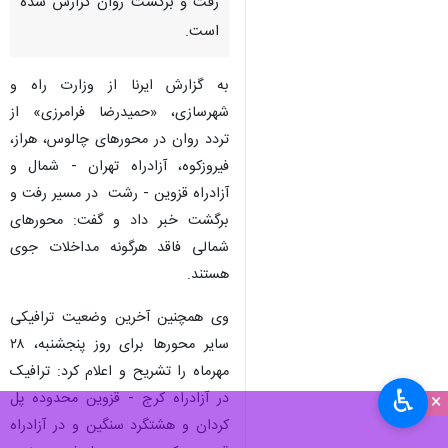
رفت و برگشت روان گزارش شده
است.
به گزارش ایرنا از وزارت راه و
شهرسازی، «حمیدرضا فرامرزی» ‌از
تردد روان در محورهای چالوس، هراز،
فیروزکوه، آزادراه تهران - شمال و
آزادراه قزوین - رشت در مسیر رفت و
برگشت خبر داد و گفت: محورهای
شمالی فاقد هرگونه مداخلات جوی
هستند.
وی همچنین آخرین وضعیت ترافیکی
سایر محورها برای روز پنجشنبه، ۲۸
مهرماه را تشریح و اعلام کرد: ترافیک
♿︎
در آزادراه کرج - قزوین محدوده پل
×
کردان و هشتگرد سنگین و در آزادراه