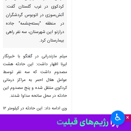
کردکوی در غرب گلستان گفت:
آتش‌سوزی در اتوبوس گردشگران
در منطقه "بسته‌چشمه" جاده
درازنو این شهرستان، سه نفر راهی
بیمارستان کرد.
میثم مازندرانی در گفتگو با خبرنگار
ایرنا اظهار داشت: این حادثه هشت
مصدوم داشت که سه نفر توسط
عوامل هلال احمر به مراکز درمانی
کردکوی منتقل شده و پنج مصدوم این
حادثه در محل سانحه مداوا شدند.
وی ادامه داد: این حادثه در کیلومتر ۱۲
♿︎
محور کردکوی به سوی منطقه
×
گردشگری درازنو اتفاق افتاد که علت