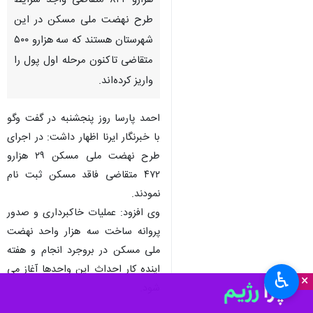
هزارو ۸۴۲ متقاصی واجد شرایط
طرح نهضت ملی مسکن در این
شهرستان هستند که سه هزارو ۵۰۰
متقاضی تاکنون مرحله اول پول را
واریز کرده‌اند.
احمد پارسا روز پنجشنبه در گفت وگو
با خبرنگار ایرنا اظهار داشت: در اجرای
طرح نهضت ملی مسکن ۲۹ هزارو
۴۷۲ متقاضی فاقد مسکن ثبت نام
نمودند.
وی افزود: عملیات خاکبرداری و صدور
پروانه ساخت سه هزار واحد نهضت
ملی مسکن در بروجرد انجام و هفته
اینده کار احداث این واحدها آغاز می
♿︎
×
شود.