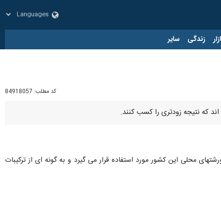
زار
زندگی
سایر
کد مطلب:
84918057