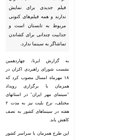
نمایش ندارند و همه فیلم‌های
کنونی مربوط به تابستان است و
جذابیت چندانی برای کشاندن
تماشاگر به سینما ندارد.
به گزارش ایرنا، چهاردهمین نشست
شورای راهبردی اکران در ۱۸ مهرماه
امسال مصوب کرد که همزمان با
برگزاری رویداد "سینمای مهر ایران" در
استانهای مختلف، نرخ بلیت نیز به
مدت ۲ هفته در سینماهای کشور به
نصف کاهش یابد.
این طرح همزمان با سراسر کشور در
سینماهای خراسان رضوی نیز به اجرا
♿︎
×
درآمده است اما انتظار سینماداران را
برای فروش بالاتر فیلم ها برآورده