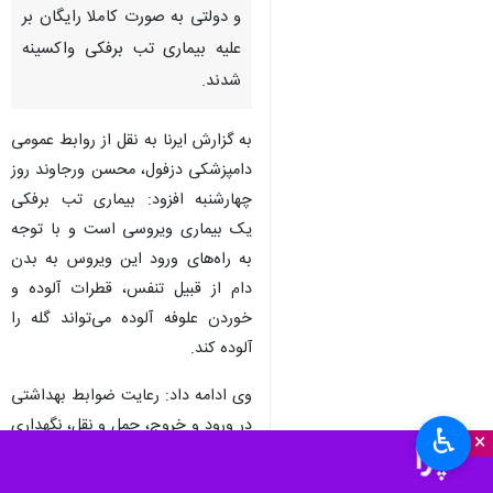
و دولتی به صورت کاملا رایگان بر
علیه بیماری تب برفکی واکسینه
شدند.
به گزارش ایرنا به نقل از روابط عمومی
دامپزشکی دزفول، محسن ورجاوند روز
چهارشنبه افزود: بیماری تب برفکی
یک بیماری ویروسی است و با توجه
به راه‌های ورود این ویروس به بدن
دام از قبیل تنفس، قطرات آلوده و
خوردن علوفه آلوده می‌تواند گله را
آلوده کند.
وی ادامه داد: رعایت ضوابط بهداشتی
در ورود و خروج، حمل و نقل، نگهداری
♿︎
×
و تغذیه دام، رعایت ضوابط بهداشت
فردی شامل پوشیدن چکمه، لباس کار