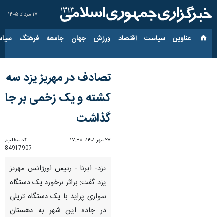
۱۷ مرداد ۱۴۰۵
عناوین‌
سیاست
اقتصاد
ورزش
جهان
جامعه
فرهنگ
سیاس
تصادف در مهریز یزد سه
کشته و یک زخمی بر جا
گذاشت
۲۷ مهر ۱۴۰۱، ۱۷:۳۸
کد مطلب:
84917907
یزد- ایرنا - رییس اورژانس مهریز
یزد گفت: براثر برخورد یک دستگاه
سواری پراید با یک دستگاه تریلی
در جاده این شهر به دهستان