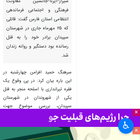
شیراز-ایرنا-جانشین معاونت
فرهنگی و اجتماعی فرماندهی
انتظامی استان فارس گفت: قاتلی
که ۲۵ مهرماه جاری در شهرستان
سپیدان برادر خود را به قتل
رسانده بود دستگیر و روانه زندان
شد.
سرهنگ حمید افرامن چهارشنبه در
این باره بیان کرد: در پی وقوع یک
فقره تیرانداری با اسلحه منجر به قتل
یکی از شهروندان در شهرستان
سپیدان، بررسی موضوع جهت
×
شناسایی و دستگیری قاتل در دستور
کار پلیس قرار گرفت.
♿︎
×
وی افزود: ماموران انتظامی در بررسی