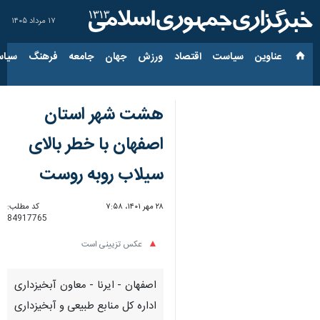
۱۷ مرداد ۱۴۰۵
عناوین‌
سیاست
اقتصاد
ورزش
جهان
جامعه
فرهنگ
سیاس
هشت شهر استان
اصفهان با خطر بالای
سیلاب روبه روست
۲۸ مهر ۱۴۰۱، ۷:۵۸
کد مطلب:
84917765
عکس تزیینی است
اصفهان - ایرنا - معاون آبخیزداری
اداره کل منابع طبیعی و آبخیزداری