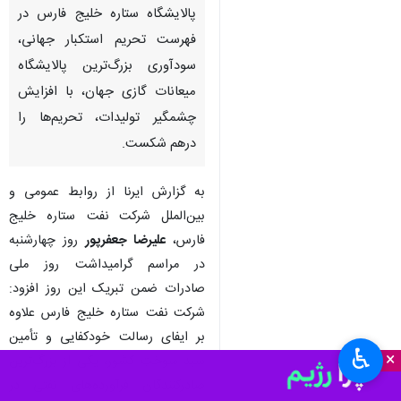
پالایشگاه ستاره خلیج فارس در
فهرست تحریم استکبار جهانی،
سودآوری بزرگ‌ترین پالایشگاه
میعانات گازی جهان، با افزایش
چشمگیر تولیدات، تحریم‌ها را
درهم شکست.
به گزارش ایرنا از روابط عمومی و
بین‌الملل شرکت نفت ستاره خلیج
فارس،
علیرضا جعفرپور
روز چهارشنبه
در مراسم گرامیداشت روز ملی
صادرات ضمن تبریک این روز افزود:
شرکت نفت ستاره خلیج فارس علاوه
بر ایفای رسالت خودکفایی و تأمین
♿︎
×
سبد سوختِ کشور، یکی از بزرگ‌ترین
صادرکنندگان فرآورده‌های نفتی در