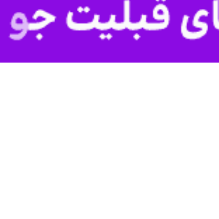
بندرعباس - ایرنا - فرمانده انتظامی هرمزگان گفت: پلیس استان ط
،
سردار سرتیپ دوم غلامرضا جعفری
روز چهارشنبه با تشریح جزییات این کشفی
امل ۲ دستگاه ژنراتور خارجی مشکوک شده و خودرو را متوقف کردند.
شده توسط راننده مشخص شد محموله مدارک مثبت گمرکی و قانونی ندارد.
به مرجع قضائی معرفی شد.
ی ماشین آلات کشاورزی در خروجی یکی از گمرکات استان خبر داد.