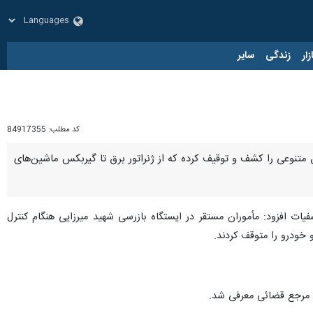
زار
زندگی
سایر
کد مطلب:
84917355