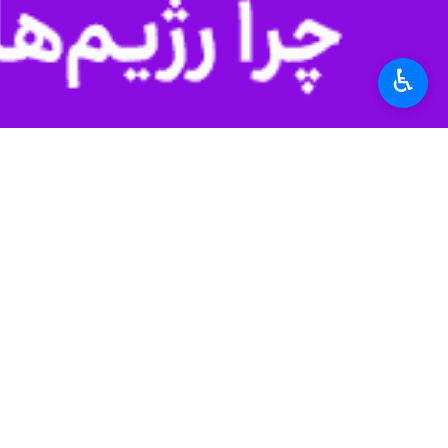
♿︎
کشاورزی در آنها به چشم می‌خورد.
به گزارش ایرنا از پلیس استان هرمزگان
خودروهای عبوری جاده "بندرعباس – حاجی آباد" به یک کامیون کشنده ح
وی ادامه داد: در بررسی مدارک ارائه 
فرمانده انتظامی استان ارزش محموله توقیفی را ۲۰ میلیارد ریال اعلام و اضافه کرد: در این رابطه یک متهم دستگیر و 
سردار جعفری همچنین از کشف لوازم یدک