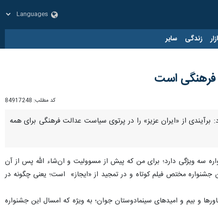
زار
زندگی
سایر
ت فرهنگی است
کد مطلب:
84917248