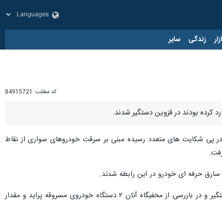
زار
زندگی
سایر
کد مطلب:
84915721
د: در پی شکایت های متعدد رسیده مبنی بر سرقت خودروهای سواری از نقاط
رفت.
 سارق حرفه ای خودرو در این رابطه شدند.
فرمانده انتظامی استان قزوین اضافه کرد: متهمان شناسایی شده در یک عملیات ضربتی و غافلگیرانه توسط پلیس دستگیر و در بازرسی از مخفیگاه آنان ۲ دستگاه خودروی مسروقه پراید و مقدار