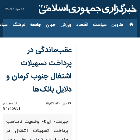
۱۷ مرداد ۱۴۰۵
عناوین‌
سیاست
اقتصاد
ورزش
جهان
جامعه
فرهنگ
سیاس
عقب‌ماندگی در
پرداخت تسهیلات
اشتغال جنوب کرمان و
دلایل بانک‌ها
۲۶ مهر ۱۴۰۱، ۱۵:۵۹
کد مطلب:
84915651
جیرفت- ایرنا- وضعیت نامناسب
پرداخت تسهیلات اشتغال در