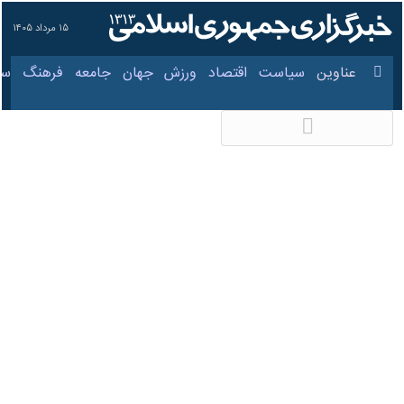
۱۵ مرداد ۱۴۰۵
عناوین‌
سیاست
اقتصاد
ورزش
جهان
جامعه
فرهنگ
در پی کاهش منابع آبی ،
جمعیت پرندگان مهاجر
در حوضه زاینده‌رود
کاهش یافت
۲۶ مهر ۱۴۰۱، ۱۳:۳۰
کد مطلب:
84915384
اصفهان- ایرنا- رییس نمایندگی
حفاظت محیط زیست شهرستان
چادگان گفت: اُفت ذخیره آب در