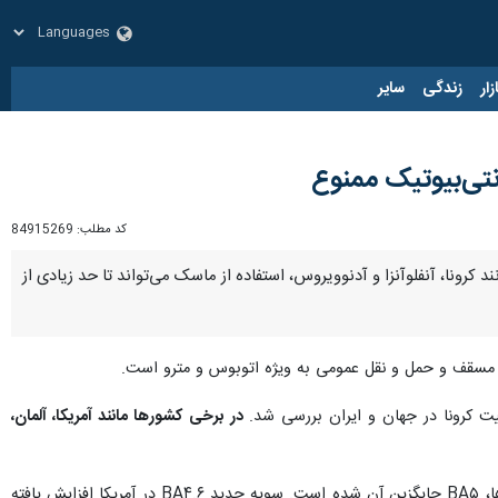
زار
زندگی
سایر
نتی‌بیوتیک ممنوع
کد مطلب:
84915269