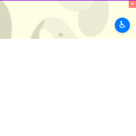
×
♿︎
این گزارش می افزاید: بدهی ملی آمریکا هر ثانیه رو به 
جهان
آمریکا
۰ نفر
برچسب‌ها
رکود
توسعه اقتصادی
ایالات متحده آمریکا