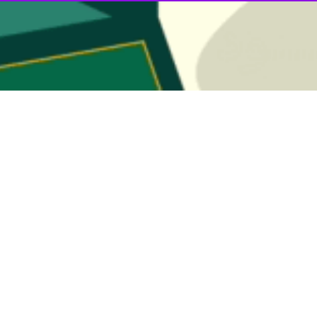
فزونی است و تا لحظه مخابره این خبر مجموع بدهی ملی آمریکا به بیش از ۳۱تریلیون و ۱۵۰ میلیاردو ۲۰۰ میلیو