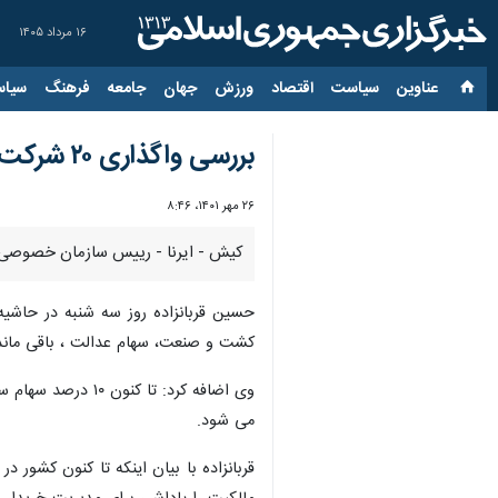
۱۶ مرداد ۱۴۰۵
عناوین‌
سیاست
اقتصاد
ورزش
جهان
جامعه
فرهنگ
سیاس
بررسی واگذاری ۲۰ شرکت دولتی به بخش خصوصی/سرنوشت سهام سرخابی‌های پایتخت
۲۶ مهر ۱۴۰۱، ۸:۴۶
کیش - ایرنا - رییس سازمان خصوصی سازی کشور گفت: این س
حسین قربانزاده روز سه شنبه در حاشیه 
کشت و صنعت، سهام عدالت ، باقی ماند
وی اضافه کرد: تا
می شود.
قربانزاده با بیان اینکه تا کنون کشو