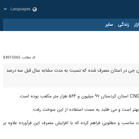
زار
زندگی
سایر
کد مطلب:
84915065