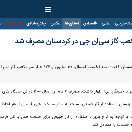
ت‌خارجی
علمی
فلسطین
استان‌ها
عکس
چندرسانه‌ای
ایرنا TV
با