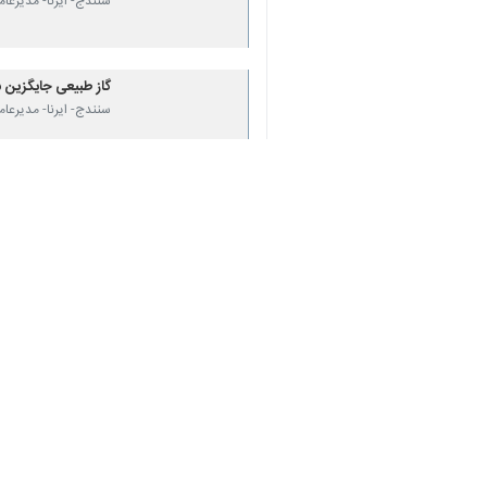
×
♿︎
افزایش یافته است.
احمد فعله‌گری روز چهارشنبه در گفت و گو با خبرنگار ایرنا اظهار داشت: مصرف ۶ ماه اول سا
وی اضافه کرد: مزایای اقتصادی و محیط
مدیرعامل شرکت گاز کردستان یادآور شد
صیانت از محیط زیست، قیمت تمام شده 
فعله گری از رانندگان وسایل نقلیه خو
در حال حاضر ۵۳ جایگاه سی ان جی در کردستان به مردم خدمات می دهد.
استان‌ها
کردستان
۰ نفر