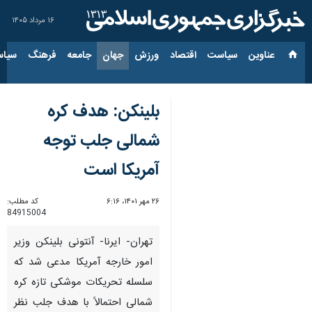
۱۶ مرداد ۱۴۰۵
عناوین‌
سیاست
اقتصاد
ورزش
جهان
جامعه
فرهنگ
سیاس
بلینکن: هدف کره
شمالی جلب توجه
آمریکا است
۲۶ مهر ۱۴۰۱، ۶:۱۶
کد مطلب:
84915004
تهران- ایرنا- آنتونی بلینکن وزیر
امور خارجه آمریکا مدعی شد که
سلسله تحریکات موشکی تازه کره
شمالی احتمالاً با هدف جلب نظر