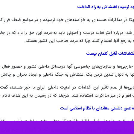
ود نرسید/ اغتشاش به راه انداخت
کا در مذاکرات هسته‌ای به خواسته‌های خود نرسیده و در موضع ضعف قرار گر
ر شد: درباره اعتراضات درست و اصولی باید به مردم این حق را داد که در 
ه رفع آنها اهتمام کننند چرا که مردم صاحب این کشور هستند.
اغتشاشات قابل کتمان نیست
د خارجی‌ها و سازمان‌های جاسوسی آنها درمسائل داخلی کشور و حضور فعال سف
 آنها به دنبال تبدیل کردن یک اغتشاش به جنگ داخلی و ایجاد بحران و چالش ا
ایی‌ها از عدم تاثیر این اقدامات در امنیت داخلی ایران با خبر هستند، گفت:
هرام در میز مذاکرات استفاده کنند. هرچند که در رسیدن به این هدف ناکام م
ه عمق دشمنی معاندان با نظام اسلامی است
از سفارت خانه‌های ایران اظهار داشت: گروه‌های معاند، سلطنت طلب و منافقان
م عادی و هرچند وقت یکبار برای اینکه دشمنی خود را با نظام و مردم ایران 