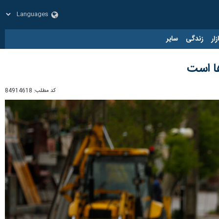
زار
زندگی
سایر
ها است
کد مطلب:
84914618