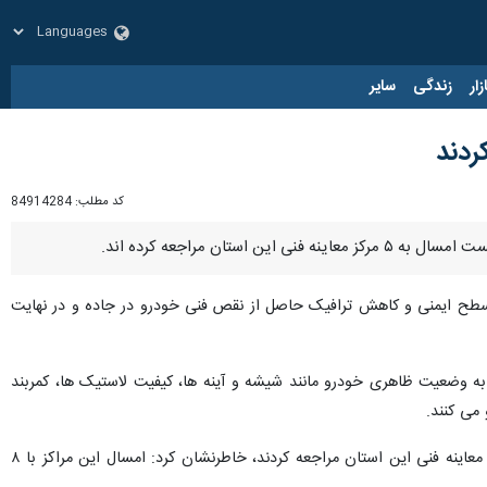
زار
زندگی
سایر
کد مطلب:
84914284