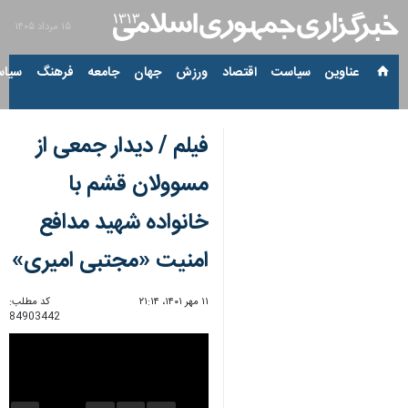
۱۵ مرداد ۱۴۰۵
عناوین‌
سیاست
اقتصاد
ورزش
جهان
جامعه
فرهنگ
سیاس
فیلم / دیدار جمعی از
مسوولان قشم با
خانواده شهید مدافع
امنیت «مجتبی امیری»
۱۱ مهر ۱۴۰۱، ۲۱:۱۴
کد مطلب:
84903442