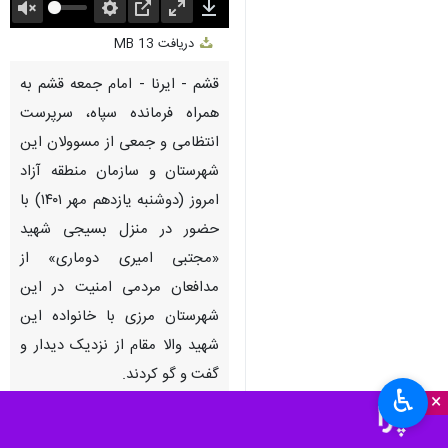
Unmute
Settings
PIP
Enter
Download
دریافت
13 MB
fullscreen
قشم - ایرنا - امام جمعه قشم به
همراه فرمانده سپاه، سرپرست
انتظامی و جمعی از مسوولان این
شهرستان و سازمان منطقه آزاد
امروز (دوشنبه یازدهم مهر ۱۴۰۱) با
حضور در منزل بسیجی شهید
«مجتبی امیری دوماری» از
مدافعان مردمی امنیت در این
شهرستان مرزی با خانواده این
شهید والا مقام از نزدیک دیدار و
گفت‌ و گو کردند.
♿︎
×
استان‌ها
قشم