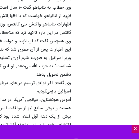
×
تهران-ایرنا- نخست‌وزیر رژیم صهیونیس