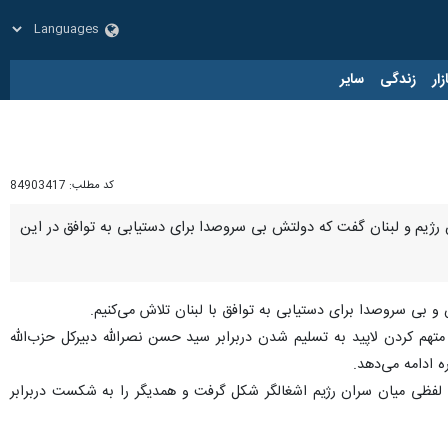
زار
زندگی
سایر
کد مطلب:
84903417