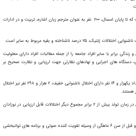
.
بریمانی از تصویب قانون اعزام و تربیت مدرسان و مترجم زبان در سال گذشته و ابلاغ آن به استان ها خبر داد و گفت که تا پایان امسال، ۲۰۰ نفر به عنوان مترجم زبان اشاره، تربیت و در ادارات
ندگی برابر با سایر افراد جامعه را از جمله مطالبات افراد دارای معلولیت
تی، دستگاه ‏های اجرایی و نهادهای نظارتی جهت ارزیابی و نظارت صحیح بر
بریمانی شمار افراد ناشنوا و کم شنوا زیرپوشش بهزیستی مازندران را هشت هزار و ۳۰۴ نفر اعلام کرد و گفت: از این تعداد یکهزار و ۱۴ نفر دارای اختلال ناشنوایی خفیف، ۲ هزار و ۲۹۸ نفر نیز اختلال
این مقام مسئول خاطرنشان کرد: آسیب شنوایی، معلولیتی پنهان و شایع ترین نقص مادرزادی است و میزان شیوع آن در زمان تولد بیش از ۲ برابر مجموع دیگر اختلالات قابل ارزیابی در نوزادان
به گفته بریمانی، طبق مطالعات متعدد در صورتی که کودک دارای افت شنوایی پیش از سه ماهگی تشخیص داده شود و قبل از سن ۶ ماهگی از وسیله تقویت کننده صوتی و برنامه های توانبخشی