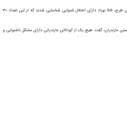
وی افزود: در سال گذشته، ۲۶ هزار و ۲۱۳ نوزاد و شیرخوار در ۳۰ مرکز، غربالگری شنوایی شدند که همسو با اجرای این طرح، ۵۵ نوزاد دارای اختلال شنوایی شناسایی شدند که از این تعداد ۳۰
ستی مازندران، گفت: هیچ یک از کودکانی مازندرانی دارای مشکل ناشنوایی و
این افراد را پرداخت خواهد کرد.
فرزین مدرسی