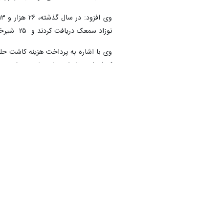
نوزاد سمعک دریافت کردند و ۲۵ شیرخوار نیز برای اقدامات طبی و جراحی به مراکز درمانی معرفی شدند.
وی با اشاره به پرداخت هزینه کاشت حلز
کم‌شنوایی خانواده های نیازمند، پشت نو
بهزیستی مازندران ۴۶۰ هزار مددجو را زیرپوشش دارد که از این تعداد حدود ۶۰ هزار نفری مستمری دریافت می کنند و بقیه از دیگر خدمات این نهاد حمایتی بهره مند هستند.
استان‌ها
مازندران
۰ نفر
برچسب‌ها
ساری
ایرنا
مازندران
مهدکودک
ناشنوایان
سمعک
توانبخشی