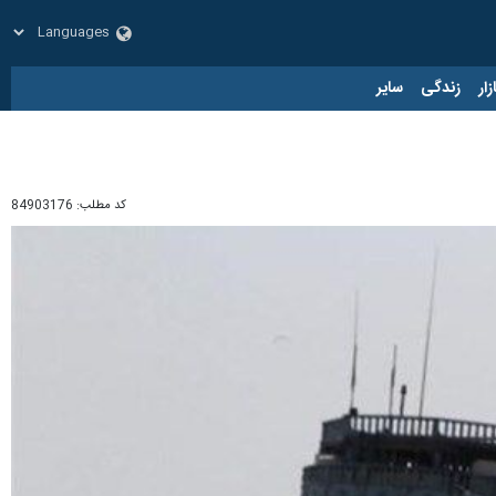
زار
زندگی
سایر
کد مطلب:
84903176