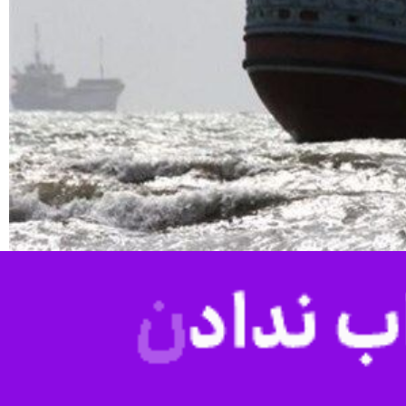
ندر انزلی عازم بندر آکتائو قزاقستان بوده، به دلیل بدی شرایط جوی مجبور
کرد: شناور متعلق به شرکت کشتیرانی دریای خزر که از مبدأ بندر انزلی عازم