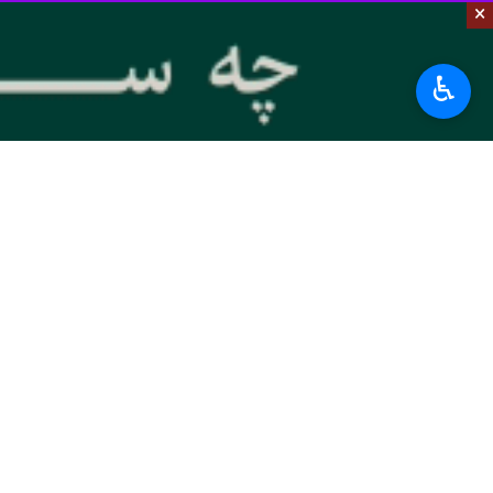
بندر آکتائو قزاقستان بوده، به دلیل 
×
شدن اوضاع جوی به مسیر خود ادامه خو
در این اطلاعیه آمده است، ایمیل‌های 
♿︎
شرایط نامساعد جوی، توقف در یک پناهگاه امن را صورت خواهد 
بر این اساس، شناور ایرانی متعلق به ش
اقتصاد
راه و مسکن
۱ نفر
برچسب‌ها
بندرانزلی
آذربایجان
باکو