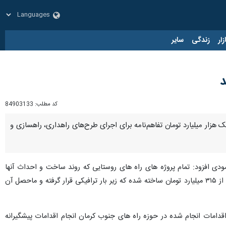
زار
زندگی
سایر
د
کد مطلب:
84903133