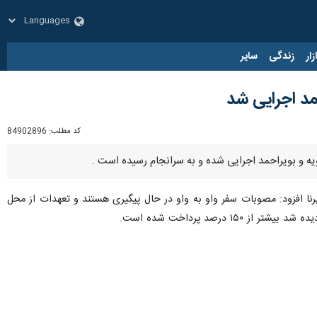
زار
زندگی
سایر
کد مطلب:
84902896
نا افزود: مصوبات سفر واو به واو در حال پیگیری هستند و تعهدات از محل