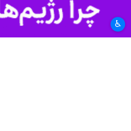
♿︎
بوشهر - ایرنا - نماینده ولی فقیه در
به گزارش خبرنگار ایرنا، آیت الله غلا
هستیم که باید با بصیرت و ولایتمداری 
وی اظهار کرد: دشمن هیچگاه دست از دشم
صفایی بوشهری ادامه داد: حرکت در منظ
باشد نه اینکه بعد از مدتی تازه بخواهد 
وی یادآور شد: اگر قوانین فرهنگی مصو
و باعث شد امروز این شرایط ایجاد و دش
امام جمعه بوشهر در باره اهمیت فرهنگ 
صفایی بوشهری افزود: بوشهر به عنوان 