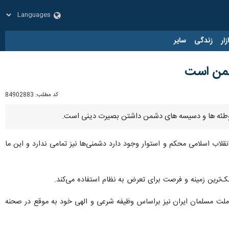
زار
زندگی
سایر
دشمن است
کد مطلب:
84902883