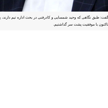
: طبق نگاهی که وحید شمسایی و کادرفنی در بحث اداره تیم دارند، پشتوانه‌سا
 پشت سر گذاشتیم.
ت‌وگویی در مورد عملکرد خوب تیم ملی فوتسال کشورمان در مرحله گروهی رق
سال در آسیا و دنیا خیلی به هم نزدیک شده‌اند و کشورها خودشان را تقویت، رش
ه در فوتسال کشورمان داریم، توانستیم نتایج و تجربه بسیار خوبی به دست 
کار قرار گرفت. خدا را شکر این تجربه را در جام ملت‌های آسیا تاکنون با م
رنشان کرد: امیدوارم در مرحله حذفی نیز با دعای خیر رسانه‌ها و مردم مدافع
سه شنبه به مصاف ویتنام می رود. تیمی که بسیار قوی و یکی از مدعیان آسیا است. 
 از لحاظ گل‌های زده، تفاضل گل و امتیازها فاصله‌ها میلیمتری و نزدیک بوده است
دهد کشورها در این حوزه سرمایه‌گذاری کرده و توانسته‌اند سطح کیفی فوتس