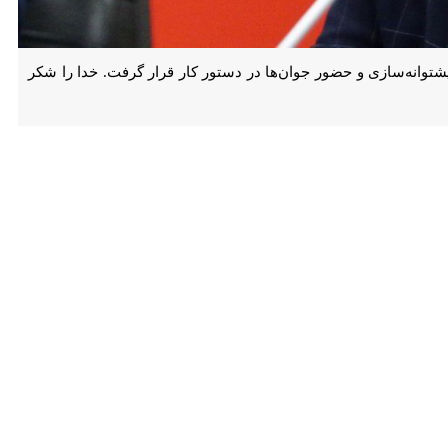
زی و حضور جوان‌ها در دستور کار قرار گرفت. خدا را شکر این تجربه را در
ابت‌های جام ملت‌های آسیا اظهار داشت: تیم فوتسال ما که با ترکیبی از
جوانان و نسل جدید فوتسال کشورمان به مصاف حریفانش می‌رود، با اقتدار بسیار خوبی در هر سه مسابقه برنده شد. روز گذشته سایت رسمی AFC توصیف و تعریف بسیار خوبی از اقتدار و
د، سرمایه‌گذاری و برنامه‌ریزی کرده‌اند.
آوریم. طبق نگاهی که وحید شمسایی و کادرفنی در بحث اداره تیم دارند،
وفقیت پشت سر گذاشتیم.
 عنوان قهرمانی باشیم. تیم ما بسیار پرقدرت، جوان، آماده و باانگیزه است
به جز بازی‌های ایران که با تفاضل گل بسیار خوب برنده شدیم، اگر نتایج سایر
.
ال خود را ارتقا بدهند. همه تیم‌های حاضر در این دوره از قدرت بالایی