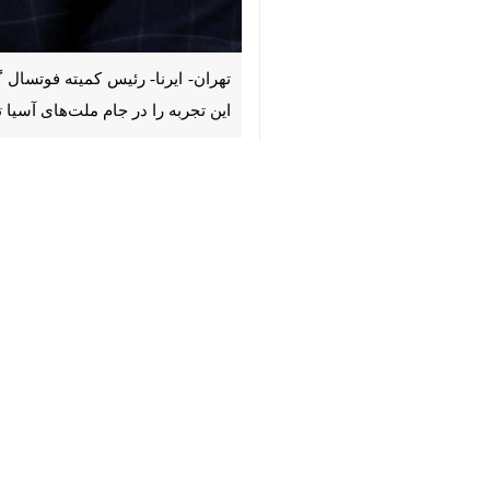
×
♿︎
تهران- ایرنا- رئیس کمیته فوتسال گفت
جام ملت‌های آسیا تاکنون با موفقیت
به گزارش ایرنا،
سید احسان اصولی
در گف
صعود مقتدرانه تیم ما داشت. تیم‌های فوت
وی افزود: با توجه به پتانسیل‌هایی ک
پشتوانه‌سازی و حضور جوان‌ها در دستور 
رئیس کمیته فوتسال فدراسیون فوتبال خاط
و از ساعت 11:30 صبح 
گروه‌ها و تیم‌ها را دنبال کنید می‌بینید
اصولی عنوان کرد: این موضوع نشان می‌