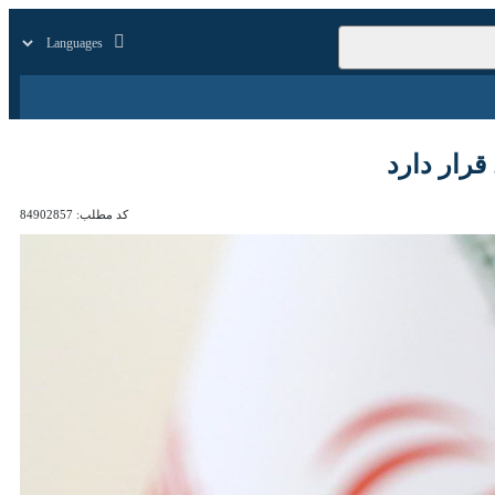
زار
زندگی
سایر
ارد
کد مطلب:
84902857