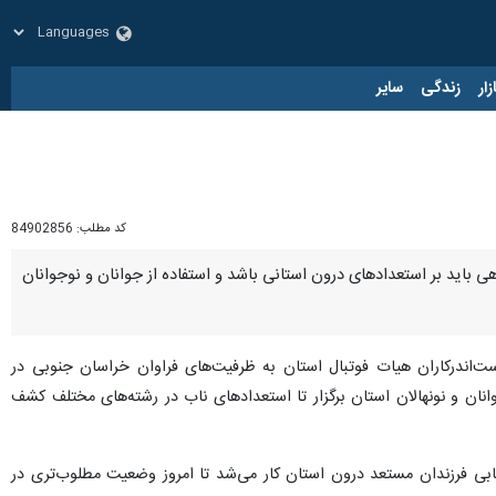
زار
زندگی
سایر
کد مطلب:
84902856