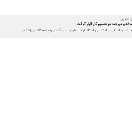
ی و اجتماعی استاندار خراسان جنوبی گفت: سرمایه‌گذاری در حوزه ورزش باشگاه
 بالای استان در اولویت قرار گیرد.
 عمومی استانداری خراسان جنوبی، محمدرضا طالبی در نشست با جمعی از دست
نونهالان و نوجوانان اشاره کرد و افزود: باید مسابقات استعدادیابی بین نوج
 جای استفاده از افراد غیربومی در تیم‌های ورزشی خراسان جنوبی، بر استعدا
وولان ورزش استان از اکنون برای آینده برنامه‌ریزی کنند و با استعدادی
ینده نزدیک شاهد درخشش ورزشکاران استان در رده‌های ملی و کشوری باشیم.
اقتصادی زیادی در استان داریم که می‌توانند به عنوان حامی و پشتیبان تی