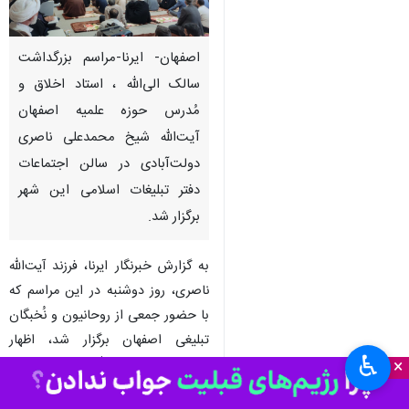
اصفهان- ایرنا-مراسم بزرگداشت
سالک الی‌الله ، استاد اخلاق و
مُدرس حوزه علمیه اصفهان
آیت‌الله شیخ محمدعلی ناصری
دولت‌آبادی در سالن اجتماعات
دفتر تبلیغات اسلامی این شهر
برگزار شد.
به گزارش خبرنگار ایرنا، فرزند آیت‌الله
ناصری، روز دوشنبه در این مراسم که
با حضور جمعی از روحانیون و نُخبگان
تبلیغی اصفهان برگزار شد، اظهار
♿︎
×
داشت: کرامت آیت‌الله ناصری در عشق
و خدمات‌رسانی به مردم و خداباوری