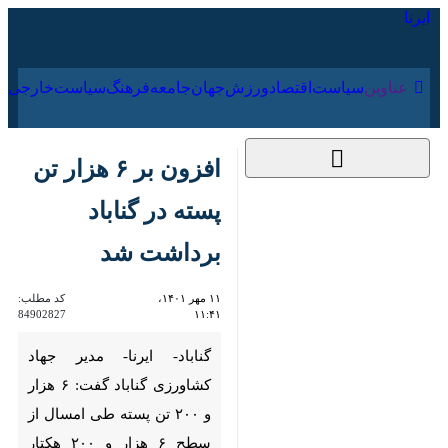
۱۷ مرداد ۱۴۰۵
عناوین‌
سیاست
اقتصاد
ورزش
جهان
جامعه
فرهنگ
سیاس
افزون بر ۶ هزار تن
پسته در گناباد برداشت
شد
۱۱ مهر ۱۴۰۱، ۱۱:۴۱
کد مطلب:
84902827
گناباد- ایرنا- مدیر جهاد کشاورزی
گناباد گفت: ۶ هزار و ۲۰۰ تن پسته
طی امسال از سطح ۶ هزار و ۲۰۰
هکتار باغهای زیر کشت در این