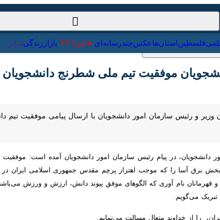
ت‌خارجی
علمی
فلسطین
استان‌ها
عکس
چندرسانه‌ای
ایرنا TV
با
جویان موفقیت تیم ملی شطرنج دانشجویان را ت
ن وزیر و رئیس سازمان امور دانشجویان با ارسال پیامی موفقیت تیم دا
انشجویان، در پیام رئیس سازمان امور دانشجویان آمده است: موفقیت افتخ
ق آسا را که موجب اهتزاز پرچم مقدس جمهوری اسلامی ایران در مسابقات
ام آوری که الگوهای موفق پیوند دانش، ارزش و ورزش می‌باشند و به در
م.
ن، را از خداوند متعال مسالت می‌نمایم.