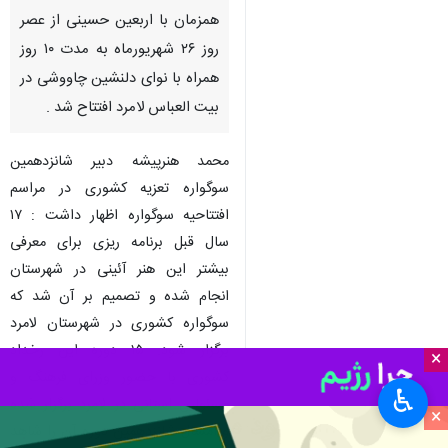
همزمان با اربعین حسینی از عصر
روز ۲۶ شهریورماه به مدت ۱۰ روز
همراه با نوای دلنشین چاووشی در
بیت العباس لامرد افتتاح شد .
محمد هنرپیشه دبیر شانزدهمین
سوگواره تعزیه کشوری در مراسم
افتتاحیه سوگواره اظهار داشت : ۱۷
سال قبل برنامه ریزی برای معرفی
بیشتر این هنر آئینی در شهرستان
انجام شده و تصمیم بر آن شد که
سوگواره کشوری در شهرستان لامرد
برگزار شود. ۱۵ دوره این رخداد
×
کشوری با حضور وزرای فرهنگ و
♿︎
مسئولین استانی در لامرد برگزار شده
×
و امسال شانزدهمین دوره آن را شاهد