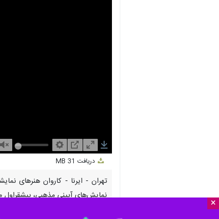
nmute
Settings
PIP
Enter
Download
دریافت
31 MB
fullscreen
نمایش‌های آیینی مذهبی، پیشقراول مس
×