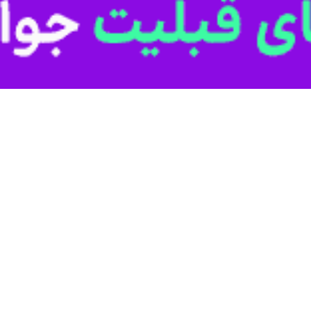
یشی، پیاده‌روی جاماندگان حسینی با علمداری هنرمندان آیینی و با اجرای آیی
 حسنی(ع) آغاز شد.