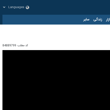
زار
زندگی
سایر
کد مطلب:
84889799