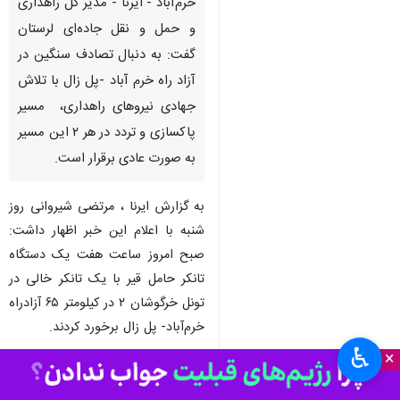
خرم‌آباد - ایرنا - مدیر کل راهداری
و حمل و نقل جاده‌ای لرستان
گفت: به دنبال تصادف سنگین در
آزاد راه خرم آباد -پل زال با تلاش
جهادی نیروهای راهداری، مسیر
پاکسازی و تردد در هر ۲ این مسیر
به صورت عادی برقرار است.
به گزارش ایرنا ، مرتضی شیروانی روز
شنبه با اعلام این خبر اظهار داشت:
صبح امروز ساعت هفت یک دستگاه
تانکر حامل قیر با یک تانکر خالی در
تونل خرگوشان ۲ در کیلومتر ۶۵ آزادراه
خرم‌آباد- پل زال برخورد کردند.
♿︎
×
وی ادامه داد : بلافاصله پس از
تصادف نیروهای راهداری وارد عمل