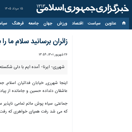
۱۵ مرداد ۱۴۰۵
عناوین‌
سیاست
اقتصاد
ورزش
جهان
جامعه
فرهنگ
سیاس
زائران برسانید سلام ما را ب
۲۶ شهریور ۱۴۰۱، ۱۳:۵۹
شهرری- ایرنا- آمده ایم با دلی شکسته,
اینجا شهرری, خیابان فدائیان اسلام, 
عاشقان دلداده حسین و جامانده از پیاده 
جماعتی سیاه پوش ماتم تمامی ناپذیر س
که می شد رفت همپای خواهری که رفت ا