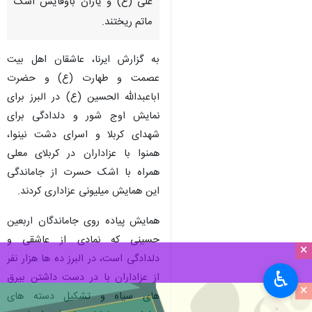
علی (ع) و یاران باوفایش اشک
ماتم ریختند.
به گزارش ایرنا، عاشقان اهل بیت
عصمت و طهارت (ع) و حضرت
اباعبدالله الحسین (ع) در البرز برای
نمایش اوج شور و دلدادگی برای
شهدای کربلا و اسرای دشت نینوا،
همنوا با عزاداران در کربلای معلی
همراه با اشک حسرت از جاماندگی
این همایش میلیونی عزاداری کردند.
همایش پیاده روی جاماندگان اربعین
حسینی که نمادی از عاشقی و
×
دلدادگی است، در البرز ده ها هزار نفر
♿︎
از عزاداران با در دست داشتن بیرق
×
های سیاه و تشکیل دسته های