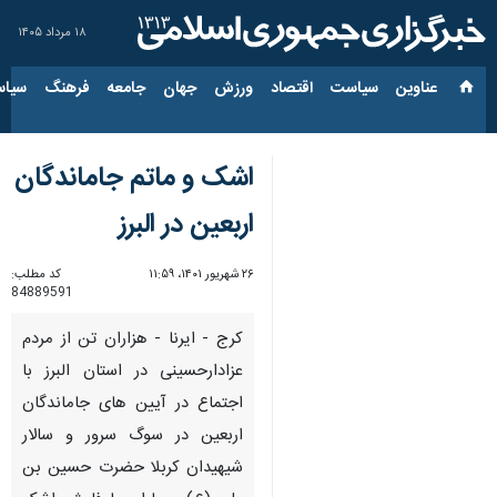
۱۸ مرداد ۱۴۰۵
عناوین‌
سیاست
اقتصاد
ورزش
جهان
جامعه
فرهنگ
سیاس
اشک و ماتم جاماندگان
اربعین در البرز
۲۶ شهریور ۱۴۰۱، ۱۱:۵۹
کد مطلب:
84889591
کرج - ایرنا - هزاران تن از مردم
عزادارحسینی در استان البرز با
اجتماع در آیین های جاماندگان
اربعین در سوگ سرور و سالار
شیهیدان کربلا حضرت حسین بن