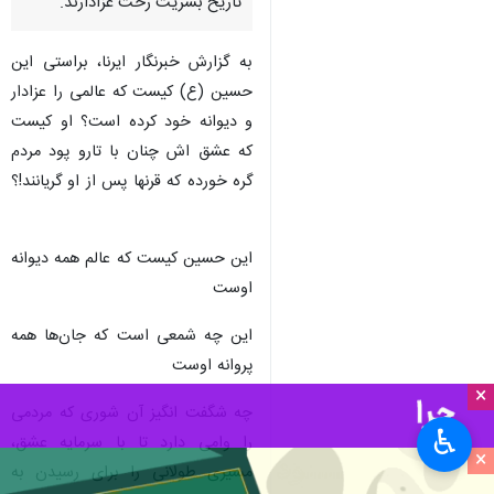
تاریخ بشریت رخت عزادارند.
به گزارش خبرنگار ایرنا، براستی این
حسین (ع) کیست که عالمی را عزادار
و دیوانه خود کرده است؟ او کیست
که عشق اش چنان با تارو پود مردم
گره خورده که قرنها پس از او گریانند!؟
این حسین کیست که عالم همه دیوانه
اوست
این چه شمعی است که جان‌ها همه
پروانه‌ اوست
×
چه شگفت انگیز آن شوری که مردمی
♿︎
را وامی دارد تا با سرمایه عشق،
×
مسیری طولانی را برای رسیدن به