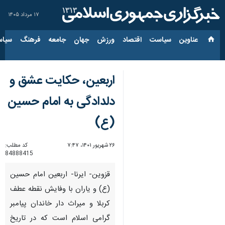
۱۷ مرداد ۱۴۰۵
عناوین‌
سیاست
اقتصاد
ورزش
جهان
جامعه
فرهنگ
سیاس
اربعین، حکایت عشق و
دلدادگی به امام حسین
(ع)
۲۶ شهریور ۱۴۰۱، ۷:۴۷
کد مطلب:
84888415
قزوین- ایرنا- اربعین امام حسین
(ع) و یاران با وفایش نقطه عطف
کربلا و میراث دار خاندان پیامبر
گرامی اسلام است که در تاریخ