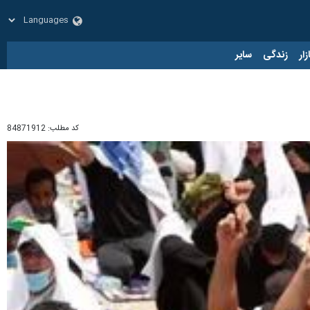
زار
زندگی
سایر
کد مطلب:
84871912