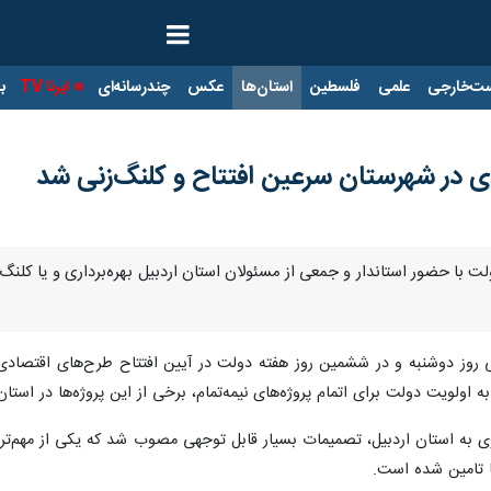
ت‌خارجی
علمی
فلسطین
استان‌ها
عکس
چندرسانه‌ای
ایرنا TV
با