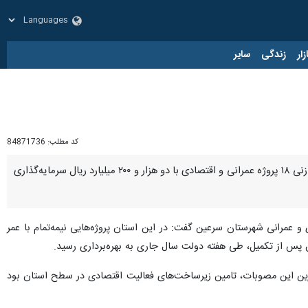
زار
زندگی
سایر
کد مطلب:
84871736