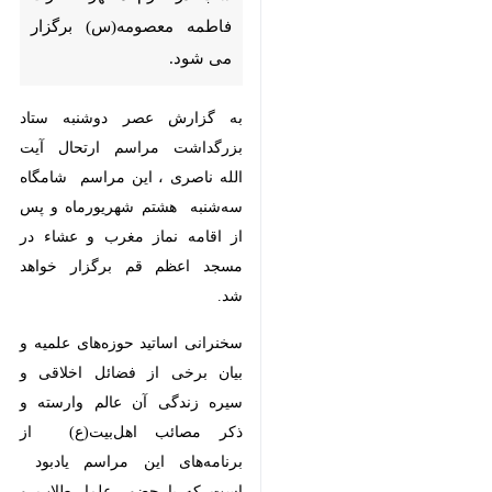
قم - ایرنا- مراسم یادبود ارتحال
آیت‌الله محمدعلی ناصری از
اساتید اخلاق فردا شب در حرم
مطهر حضرت فاطمه
معصومه(س) برگزار می شود.
به گزارش عصر دوشنبه ستاد
بزرگداشت مراسم ارتحال آیت الله
ناصری ، این مراسم شامگاه
سه‌شنبه هشتم شهریورماه و پس از
اقامه نماز مغرب و عشاء در مسجد
اعظم قم برگزار خواهد شد.
♿︎
سخنرانی اساتید حوزه‌های علمیه و
بیان برخی از فضائل اخلاقی و سیره