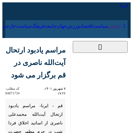
۱۷ مرداد ۱۴۰۵
عناوین‌
سیاست
اقتصاد
ورزش
جهان
جامعه
فرهنگ
سیا
مراسم یادبود ارتحال
آیت‌الله ناصری در قم
برگزار می شود
۷ شهریور ۱۴۰۱،
کد مطلب:
84871734
۱۷:۲۶