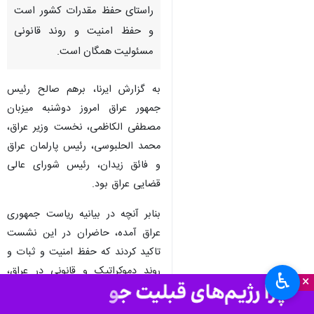
تهران-ایرنا-رؤسای چهارگانه عراق
طی نشستی مشترک اعلام کردند
که گفت وگوی سازنده، راه درست
پایان همه اختلافات کنونی در
راستای حفظ مقدرات کشور است
و حفظ امنیت و روند قانونی
مسئولیت همگان است.
به گزارش ایرنا، برهم صالح رئیس
جمهور عراق امروز دوشنبه میزبان
مصطفی الکاظمی، نخست وزیر عراق،
محمد الحلبوسی، رئیس پارلمان عراق
و فائق زیدان، رئیس شورای عالی
♿︎
قضایی عراق بود.
×
بنابر آنچه در بیانیه ریاست جمهوری