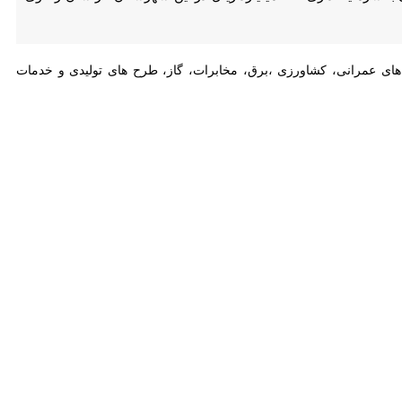
عمرانی، کشاورزی ،برق، مخابرات، گاز، طرح های تولیدی و خدمات شهری و
وی اظهار داشت: همچنین طی هفته دولت عملیات اجرایی چند طرح در خصوص گازرسانی به مناطق روستایی و طرحهای بنیاد مسکن انقلاب اسلامی با اعتبار ۱۷۰ میلیارد ریال در این شهرستان آغاز
اطره شهیدان رجایی و باهنر افزود: طی ایام هفته دولت ۴۰ عنوان برنامه شامل نشست با مردم، پرسش و پاسخ، بازدید از مناطق روستایی و میز خدمت در