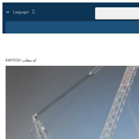
زار
زندگی
سایر
کد مطلب:
84870550