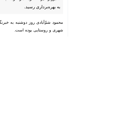
رسید.
♿︎
محمود شم‌ّآبادی روز دوشنبه به خبرنگ
روستایی بوده است.
×
شد.
این شهرستان برگزار شد.
سلطان‌آباد، مرکز شهرستان ۳۸ هزار نفری خوشاب در ۱۷۵ کیلومتری غرب مشهد واقع است.
این شهرستان مرکب از بخش های مرکزی، مشکان 
استان‌ها
خراسان رضوی
۰ نفر