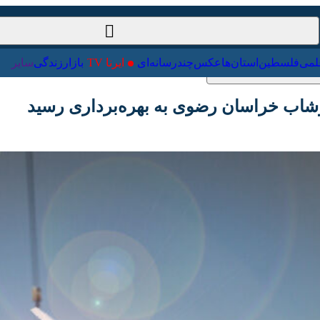
ت‌خارجی
علمی
فلسطین
استان‌ها
عکس
چندرسانه‌ای
ایرنا TV
با