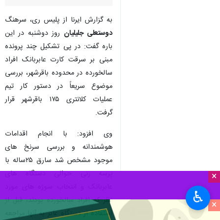
به گزارش ایرنا از پلیس ری، سرهنگ
دوستعلی جلیلیان
روز دوشنبه در این
باره گفت: در پی تشکیل چند پرونده
مبنی بر سرقت کارت عابربانک افراد
سالخورده در محدوده باقرشهر، بررسی
موضوع سریعاً در دستور کار تیم
عملیات کلانتری ۱۷۵ باقرشهر قرار
گرفت.
وی افزود: با انجام اقدامات
هوشمندانه و بررسی سرنخ های
موجود مشخص شد سارق ۲۵ساله با
پرسه زنی حوالی دستگاه های
×
عابربانک و انتخاب سوژه های مورد
♿︎
نظر که افراد سالخورده بودند، قبل از
×
استفاده از دستگاه عابر به آنها مراجعه