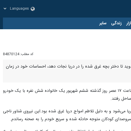
زار
زندگی
سایر
کد مطلب:
84870124