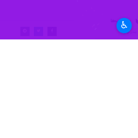
♿︎
حادثه را شرح داد.
به گزارش ایرنا،
ذکریا صفری
پارس سفید رنگ در پارک ساحلی بندرچارک درحال تفریح بودند که دخترب
وی ادامه داد: سه بچه در کنار ساحل درح
۳ بندر چارک که در کانکس مرکز جستجوی نجات خود نظاره‌گر ساحل و رفت و آمد خانواده‌های گردشگر بوده، گفت: با سروصدای کودکان متوجه حادثه شده و سریع خودم را به صحنه رساندم.
صفری گفت: در یک لحظه بچه‌ای رو غوطه 
به عملیات احیا (cpr) کردم و پس از تخلیه آب درون ریه اش با صدایی بسیار خفیف گفت "من مرده‌ام".